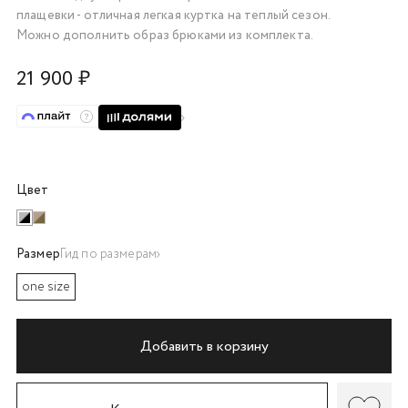
плащевки - отличная легкая куртка на теплый сезон.
об оплате Плайтом
Можно дополнить образ брюками из комплекта.
21 900 ₽
Остались вопросы?
25
8 800 302-02-51
plait.ru
раз в 2
недели
Цвет
Размер
Гид по размерам
one size
Добавить в корзину