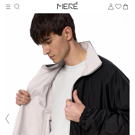
Для клиентов всех банков
Разбейте
оплату
на части
без переплат
График платежей
Сегодня
25
%