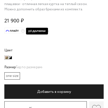
плащевки - отличная легкая куртка на теплый сезон.
об оплате Плайтом
Можно дополнить образ брюками из комплекта.
21 900 ₽
Остались вопросы?
25
8 800 302-02-51
plait.ru
раз в 2
недели
Цвет
Размер
Гид по размерам
one size
Добавить в корзину