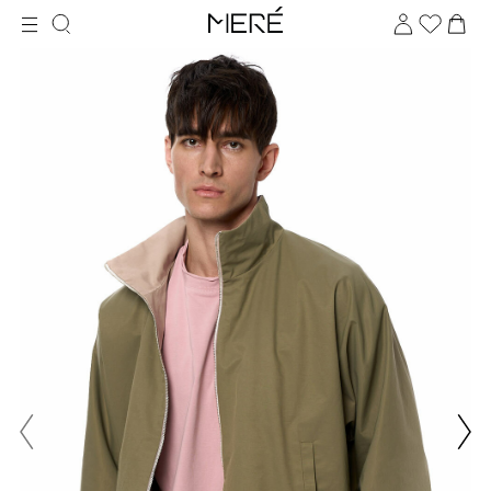
Для клиентов всех банков
Разбейте
оплату
на части
без переплат
График платежей
Сегодня
25
%