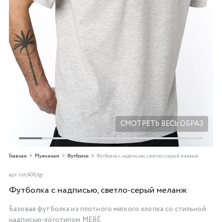
Добавляйте товары
в корзину
Оплачивайте сегодня только
25
% картой любого банка
Получайте товар
выбранный способом
СМОТРЕТЬ ВЕСЬ ОБРАЗ
Оставшиеся
75
% будут
Главная
Мужчинам
Футболки
Футболка с надписью, светло-серый меланж
списываться
с вашей карты
по
25
%
каждые 2 недели
арт.
tsh/408/lgr
Футболка с надписью, светло-серый меланж
Базовая футболка из плотного мягкого хлопка со стильной
Подробнее
надписью-логотипом MERÉ.