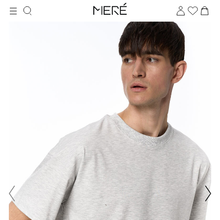
Для клиентов всех банков
Разбейте
оплату
на части
без переплат
График платежей
Сегодня
25
%