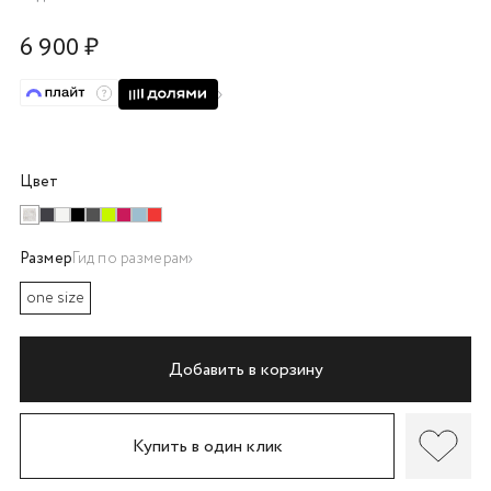
об оплате Плайтом
6 900 ₽
Остались вопросы?
25
8 800 302-02-51
Цвет
plait.ru
раз в 2
недели
Размер
Гид по размерам
one size
Добавить в корзину
Купить в один клик