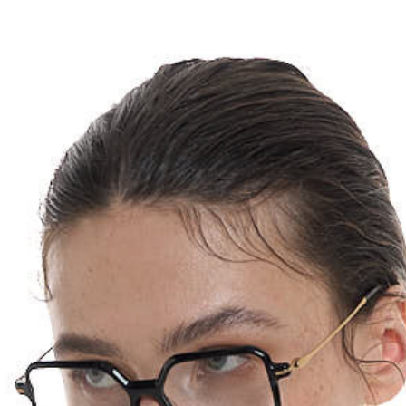
Для клиентов всех банков
азбейте
оплату
а части
без переплат