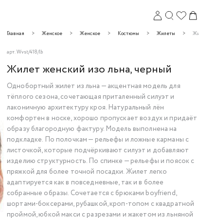
Главная
Женское
Женское
Костюмы
Жилеты
Жилет женс
арт.
Wvst/418/lb
Жилет женский изо льна, черный
Однобортный жилет из льна — акцентная модель для
тёплого сезона, сочетающая приталенный силуэт и
Закрыть
лаконичную архитектуру кроя. Натуральный лён
комфортен в носке, хорошо пропускает воздух и придаёт
образу благородную фактуру. Модель выполнена на
подкладке. По полочкам — рельефы и ложные карманы с
листочкой, которые подчёркивают силуэт и добавляют
изделию структурность. По спинке — рельефы и поясок с
пряжкой для более точной посадки. Жилет легко
адаптируется как в повседневные, так и в более
собранные образы. Сочетается с брюками boyfriend,
шортами-боксерами, рубашкой, кроп-топом с квадратной
проймой, юбкой макси с разрезами и жакетом из льняной