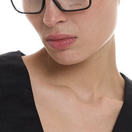
График платежей
Сегодня
25
%
Добавляйте товары
в корзину
Оплачивайте сегодня только
25
% картой любого банка
Получайте товар
выбранный способом