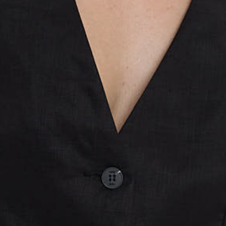
Оставшиеся
75
% будут
списываться
с вашей карты
по
25
%
каждые 2 недели
Подробнее
об оплате Плайтом
25
раз в 2
Остались вопросы?
недели
8 800 302-02-51
plait.ru