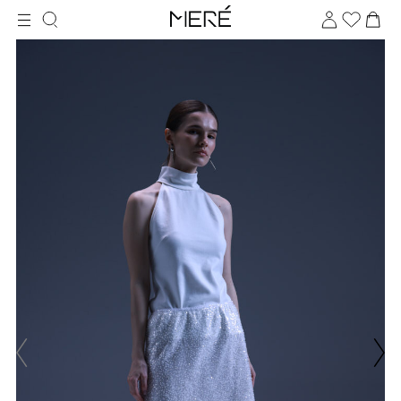
Для клиентов всех банков
Разбейте
оплату
на части
без переплат
График платежей
Сегодня
25
%