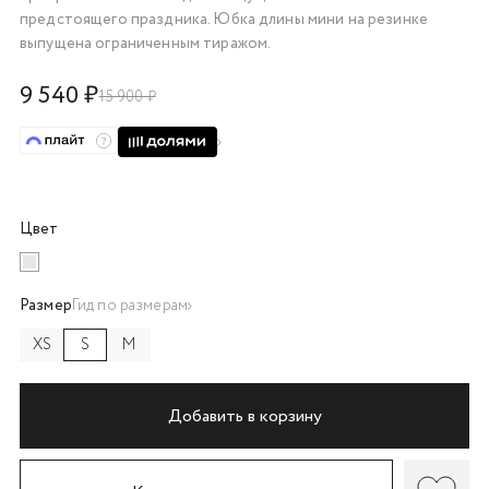
предстоящего праздника. Юбка длины мини на резинке
об оплате Плайтом
выпущена ограниченным тиражом.
9 540 ₽
15 900 ₽
Остались вопросы?
25
8 800 302-02-51
plait.ru
раз в 2
недели
Цвет
Размер
Гид по размерам
XS
S
M
Добавить в корзину