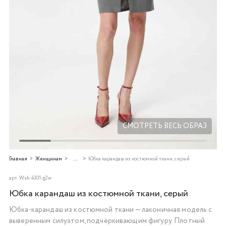
Добавляйте товары
в корзину
Оплачивайте сегодня только
25
% картой любого банка
Получайте товар
выбранный способом
СМОТРЕТЬ ВЕСЬ ОБРАЗ
Оставшиеся
75
% будут
Главная
Женщинам
...
Юбка карандаш из костюмной ткани, серый
списываться
с вашей карты
по
25
%
каждые 2 недели
арт.
Wsk-4301-g2w
Юбка карандаш из костюмной ткани, серый
Юбка-карандаш из костюмной ткани — лаконичная модель с
выверенным силуэтом, подчёркивающим фигуру. Плотный
Подробнее