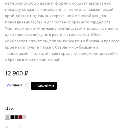
материал хорошо держит форму и создаёт аккуратную
об оплате Плайтом
посадку, сохраняя комфорт в течение дня. Классический
крой делает модель универсальной основой как для
повседневного, так и для более собранного гардероба.
Чистые линии и минималистичный дизайн позволяют легко
адаптировать юбку под разные стилизации. Юбка
Остались вопросы?
25
сочетается с жакетом, топом-корсетом и брюками прямого
8 800 302-02-51
кроя из капсулы, а также с базовыми рубашками и
plait.ru
раз в 2
трикотажем. Подходит для города, встреч, мероприятий и
недели
образов в стиле smart casual.
12 900 ₽
Цвет