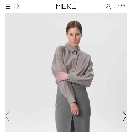
Для клиентов всех банков
Разбейте
оплату
на части
без переплат
График платежей
Сегодня
25
%