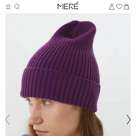
Для клиентов всех банков
Разбейте
оплату
на части
без переплат
График платежей
Сегодня
25
%