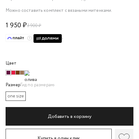
об оплате Плайтом
Можно составить комплект с вязаными митенками.
1 950 ₽
3 900 ₽
Остались вопросы?
25
8 800 302-02-51
plait.ru
раз в 2
недели
Цвет
Размер
Гид по размерам
one size
Добавить в корзину
Купить в один клик