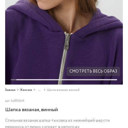
Добавляйте товары
в корзину
Оплачивайте сегодня только
25
% картой любого банка
Получайте товар
выбранный способом
СМОТРЕТЬ ВЕСЬ ОБРАЗ
Оставшиеся
75
% будут
Главная
Женское
...
Шапка вязаная, винный
списываться
с вашей карты
по
25
%
каждые 2 недели
арт.
ht/001/kn9
Шапка вязаная, винный
Стильная вязаная шапка-тыковка из нежнейшей шерсти
Подробнее
мериноса отлично согреет в непогоду.