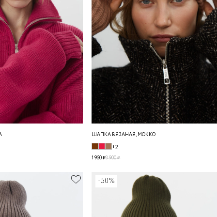
А
ШАПКА ВЯЗАНАЯ, МОККО
+2
1 950 ₽
3 900 ₽
-50%