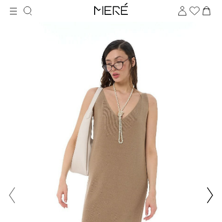
Для клиентов всех банков
Разбейте
оплату
на части
без переплат
График платежей
Сегодня
25
%