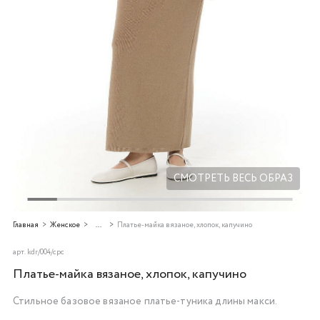
Добавляйте товары
в корзину
Оплачивайте сегодня только
25
% картой любого банка
Получайте товар
выбранный способом
СМОТРЕТЬ ВЕСЬ ОБРАЗ
Оставшиеся
75
% будут
Главная
Женское
...
Платье-майка вязаное, хлопок, капучино
списываться
с вашей карты
по
25
%
каждые 2 недели
арт.
kdr/004/cpc
Платье-майка вязаное, хлопок, капучино
Стильное базовое вязаное платье-туника длины макси.
Подробнее