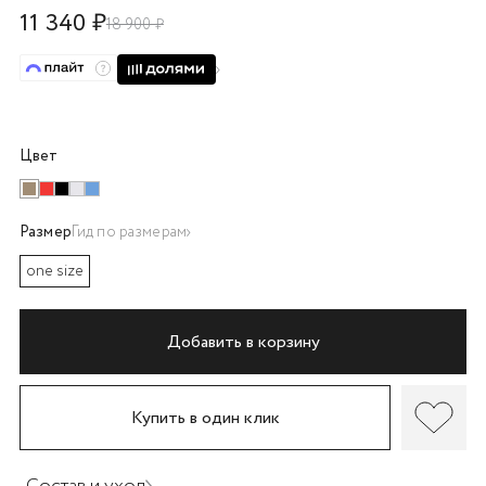
11 340 ₽
об оплате Плайтом
18 900 ₽
Остались вопросы?
25
Цвет
8 800 302-02-51
plait.ru
раз в 2
недели
Размер
Гид по размерам
one size
Добавить в корзину
Купить в один клик