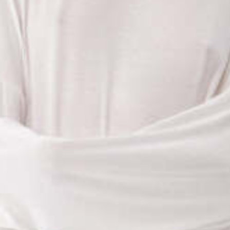
Оставшиеся
75
% будут
списываться
с вашей карты
по
25
%
каждые 2 недели
Подробнее
об оплате Плайтом
25
раз в 2
Остались вопросы?
недели
8 800 302-02-51
plait.ru