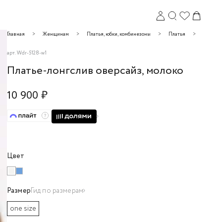
Главная
Женщинам
Платья, юбки, комбинезоны
Платья
Платья 
арт.
Wdr-5128-w1
Платье-лонгслив оверсайз, молоко
10 900 ₽
Закрыть
Цвет
Размер
Гид по размерам
one size