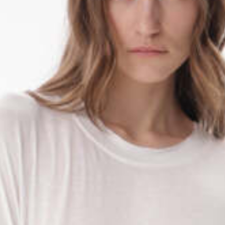
График платежей
Сегодня
25
%
Добавляйте товары
в корзину
Оплачивайте сегодня только
25
% картой любого банка
Получайте товар
выбранный способом