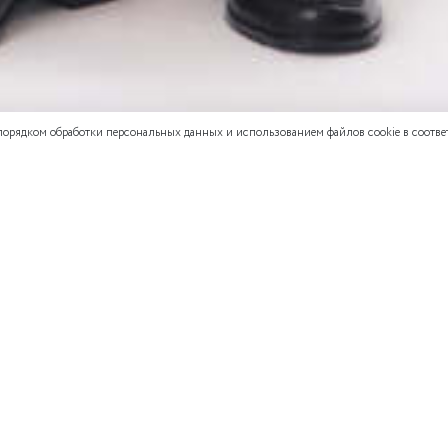
 порядком обработки персональных данных и использованием файлов cookie в соответ
СМОТРЕТЬ ВЕСЬ ОБРАЗ
ОБРАЗ
не оставлял
оза, 5% спандекс