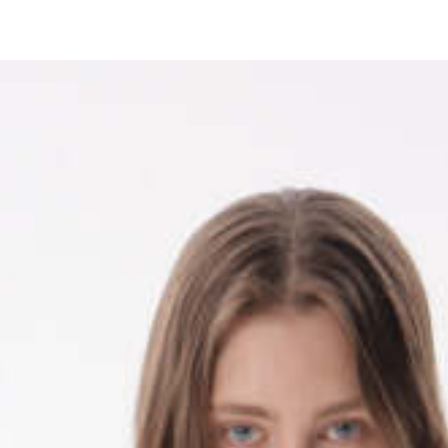
Для клиентов всех банков
азбейте
оплату
а части
без переплат