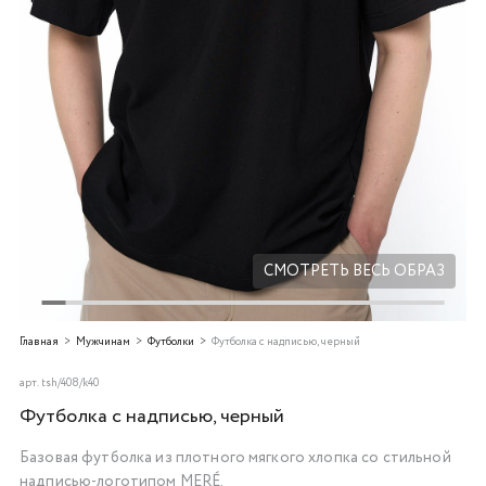
Добавляйте товары
в корзину
Оплачивайте сегодня только
25
% картой любого банка
Получайте товар
выбранный способом
СМОТРЕТЬ ВЕСЬ ОБРАЗ
Оставшиеся
75
% будут
Главная
Мужчинам
Футболки
Футболка с надписью, черный
списываться
с вашей карты
по
25
%
каждые 2 недели
арт.
tsh/408/k40
Футболка с надписью, черный
Базовая футболка из плотного мягкого хлопка со стильной
Подробнее
надписью-логотипом MERÉ.