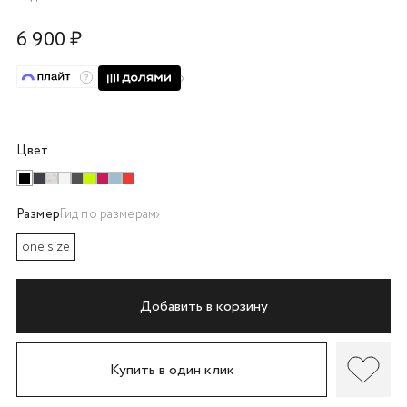
об оплате Плайтом
6 900 ₽
Остались вопросы?
25
8 800 302-02-51
Цвет
plait.ru
раз в 2
недели
Размер
Гид по размерам
one size
Добавить в корзину
Купить в один клик