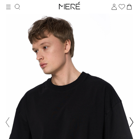
Для клиентов всех банков
Разбейте
оплату
на части
без переплат
График платежей
Сегодня
25
%