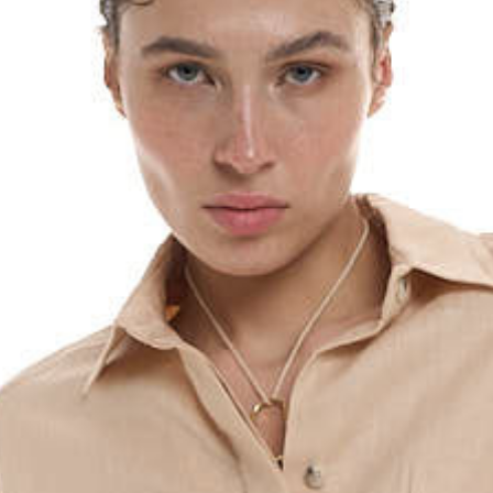
График платежей
Сегодня
25
%
Добавляйте товары
в корзину
Оплачивайте сегодня только
25
% картой любого банка
Получайте товар
выбранный способом