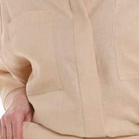
Оставшиеся
75
% будут
списываться
с вашей карты
по
25
%
каждые 2 недели
Подробнее
об оплате Плайтом
25
раз в 2
Остались вопросы?
недели
8 800 302-02-51
plait.ru