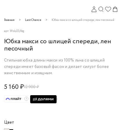
Главная
Last Chance
Юбка макси со шлицей спереди, лен песочный
арт.
Wsk/23/lbg
Юбка макси со шлицей спереди, лен
песочный
Стильная юбка длины макси
из 100% льна со шлицей
спереди
имеет базовый фасон и делает силуэт более
Закрыть
женственным и изящным.
5 160 ₽
12 900 ₽
Цвет