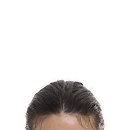
Для клиентов всех банков
азбейте
оплату
а части
без переплат