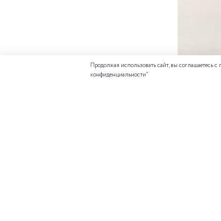
Продолжая использовать сайт, вы соглашаетесь с
конфиденциальности
”
ДОПОЛНИТЕ 
Отзывов еще никто 
Состав верха: 100%
Состав подкладки: 
Написать отзыв
Цветовая палитра:
молоко