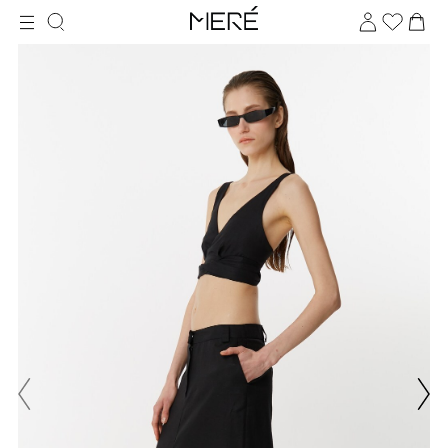
Для клиентов всех банков
Разбейте
оплату
на части
без переплат
График платежей
Сегодня
25
%