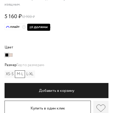
изящным.
об оплате Плайтом
5 160 ₽
12 900 ₽
Остались вопросы?
25
8 800 302-02-51
plait.ru
раз в 2
Цвет
недели
Размер
Гид по размерам
XS-S
M-L
L-XL
Добавить в корзину
Купить в один клик