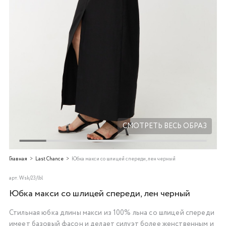
Добавляйте товары
в корзину
Оплачивайте сегодня только
25
% картой любого банка
Получайте товар
выбранный способом
СМОТРЕТЬ ВЕСЬ ОБРАЗ
Оставшиеся
75
% будут
Главная
Last Chance
Юбка макси со шлицей спереди, лен черный
списываться
с вашей карты
по
25
%
каждые 2 недели
арт.
Wsk/23/lbl
Юбка макси со шлицей спереди, лен черный
Стильная юбка длины макси
из 100% льна со шлицей спереди
Подробнее
имеет базовый фасон и делает силуэт более женственным и