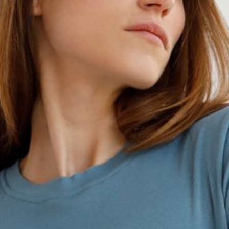
График платежей
Сегодня
25
%
Добавляйте товары
в корзину
Оплачивайте сегодня только
25
% картой любого банка
Получайте товар
выбранный способом