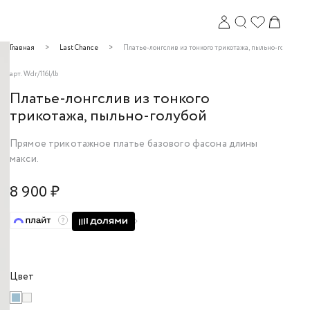
Главная
Last Chance
Платье-лонгслив из тонкого трикотажа, пыльно-голубой
арт.
Wdr/116l/lb
Платье-лонгслив из тонкого
трикотажа, пыльно-голубой
Прямое трикотажное платье базового фасона длины
макси.
Закрыть
8 900 ₽
Цвет