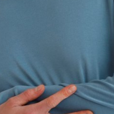
Оставшиеся
75
% будут
списываться
с вашей карты
по
25
%
каждые 2 недели
Подробнее
об оплате Плайтом
25
раз в 2
Остались вопросы?
недели
8 800 302-02-51
plait.ru