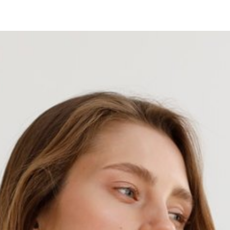
Для клиентов всех банков
азбейте
оплату
а части
без переплат