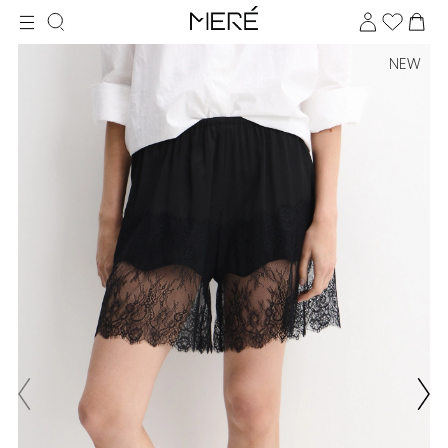
NEW
Для клиентов всех банков
Разбейте
оплату
на части
без переплат
График платежей
Сегодня
25
%