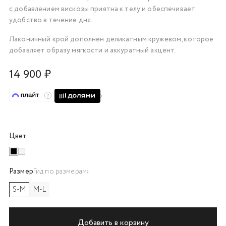
с добавлением вискозы приятна к телу и обеспечивает
об оплате Плайтом
удобство в течение дня.
Лаконичный крой дополнен деликатным кружевом, которое
добавляет образу мягкости и аккуратный акцент.
Остались вопросы?
25
14 900 ₽
8 800 302-02-51
plait.ru
раз в 2
недели
Цвет
Размер
Гид по размерам
S-M
M-L
Добавить в корзину