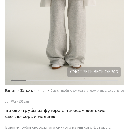
Добавляйте товары
в корзину
Оплачивайте сегодня только
25
% картой любого банка
Получайте товар
выбранный способом
СМОТРЕТЬ ВЕСЬ ОБРАЗ
Оставшиеся
75
% будут
Главная
Женщинам
...
Брюки-трубы из футера с начесом женские, светло-серы
списываться
с вашей карты
по
25
%
каждые 2 недели
арт.
Wtr-4302-gxn
Брюки-трубы из футера с начесом женские,
светло-серый меланж
Брюки-трубы свободного силуэта из мягкого футера с
Подробнее