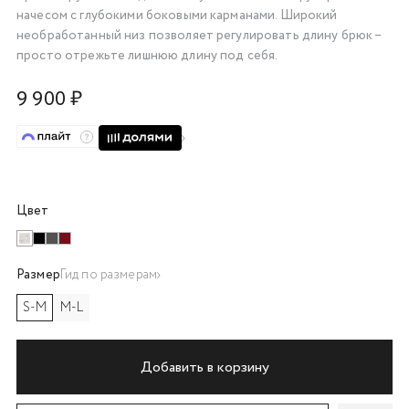
начесом с глубокими боковыми карманами. Широкий
об оплате Плайтом
необработанный низ позволяет регулировать длину брюк –
просто отрежьте лишнюю длину под себя.
9 900 ₽
Остались вопросы?
25
8 800 302-02-51
plait.ru
раз в 2
недели
Цвет
Размер
Гид по размерам
S-M
M-L
Добавить в корзину