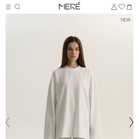
NEW
Для клиентов всех банков
Разбейте
оплату
на части
без переплат
График платежей
Сегодня
25
%