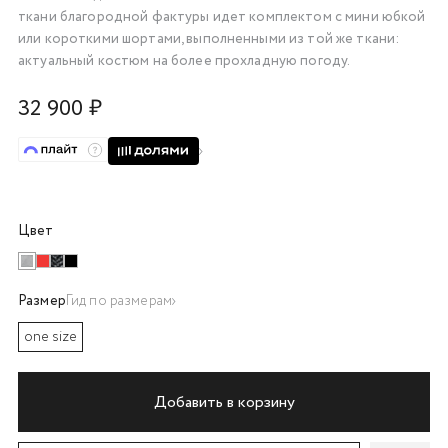
ткани
благородной фактуры
идет комплектом с мини юбкой
об оплате Плайтом
или короткими шортами,
выполненными из той же ткани:
актуальный костюм на более прохладную погоду.
32 900 ₽
Остались вопросы?
25
8 800 302-02-51
plait.ru
раз в 2
недели
Цвет
Размер
Гид по размерам
one size
Добавить в корзину