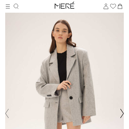
Для клиентов всех банков
Разбейте
оплату
на части
без переплат
График платежей
Сегодня
25
%