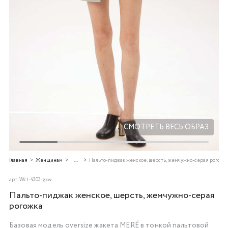
Добавляйте товары
в корзину
Оплачивайте сегодня только
25
% картой любого банка
Получайте товар
выбранный способом
СМОТРЕТЬ ВЕСЬ ОБРАЗ
Оставшиеся
75
% будут
Главная
Женщинам
...
Пальто-пиджак женское, шерсть, жемчужно-серая рогожк
списываться
с вашей карты
по
25
%
каждые 2 недели
арт.
Wct-4303-gxw
Пальто-пиджак женское, шерсть, жемчужно-серая
рогожка
Базовая модель oversize жакета MERÉ в тонкой пальтовой
Подробнее