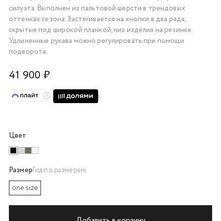
силуэта. Выполнен из пальтовой шерсти в трендовых
об оплате Плайтом
оттенках сезона. Застегивается на кнопки в два ряда,
скрытые под широкой планкой, низ изделия на резинке.
Удлиненные рукава можно регулировать при помощи
подворота.
Остались вопросы?
25
8 800 302-02-51
41 900 ₽
plait.ru
раз в 2
недели
Цвет
Размер
Гид по размерам
one size
Добавить в корзину