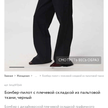
Добавляйте товары
в корзину
Оплачивайте сегодня только
25
% картой любого банка
Получайте товар
выбранный способом
СМОТРЕТЬ ВЕСЬ ОБРАЗ
Оставшиеся
75
% будут
Главная
Женщинам
...
Бомбер-пилот с плечевой складкой из пальтовой ткани, ч
списываться
с вашей карты
по
25
%
каждые 2 недели
арт.
bmp/415/wb
Бомбер-пилот с плечевой складкой из пальтовой
ткани, черный
Бомбер с дизайнерской плечевой складкой графичного
Подробнее