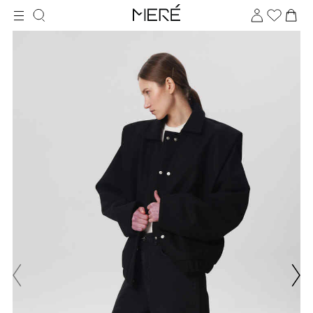
Для клиентов всех банков
Разбейте
оплату
на части
без переплат
График платежей
Сегодня
25
%