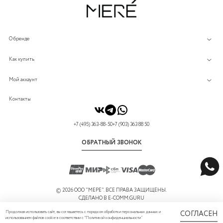
О бренде
Как купить
Мой аккаунт
Контакты
+7 (495) 363-88-50
+7 (903) 363 88 50
ОБРАТНЫЙ ЗВОНОК
©
2026 ООО "МЕРЕ". ВСЕ ПРАВА ЗАЩИЩЕНЫ.
СДЕЛАНО В
E-COMM.GURU
Продолжая использовать сайт, вы соглашаетесь с порядком обработки персональных данных и
СОГЛАСЕН
использованием файлов cookie в соответствии с "
Политикой конфиденциальности
”