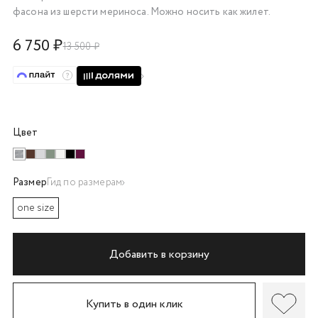
фасона из шерсти мериноса. Можно носить как жилет.
об оплате Плайтом
6 750 ₽
13 500 ₽
Остались вопросы?
25
8 800 302-02-51
plait.ru
раз в 2
Цвет
недели
Размер
Гид по размерам
one size
Добавить в корзину
Купить в один клик