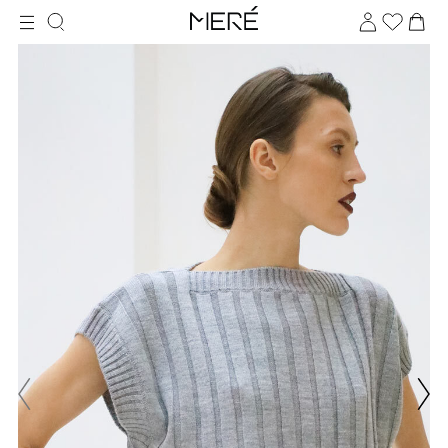
Для клиентов всех банков
Разбейте
оплату
на части
без переплат
График платежей
Сегодня
25
%