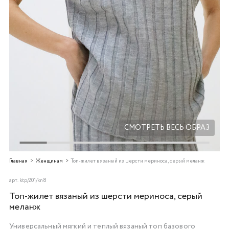
Добавляйте товары
в корзину
Оплачивайте сегодня только
25
% картой любого банка
Получайте товар
выбранный способом
СМОТРЕТЬ ВЕСЬ ОБРАЗ
Оставшиеся
75
% будут
Главная
Женщинам
Топ-жилет вязаный из шерсти мериноса, серый меланж
списываться
с вашей карты
по
25
%
каждые 2 недели
арт.
ktp/201/kn8
Топ-жилет вязаный из шерсти мериноса, серый
меланж
Универсальный мягкий и теплый вязаный топ базового
Подробнее