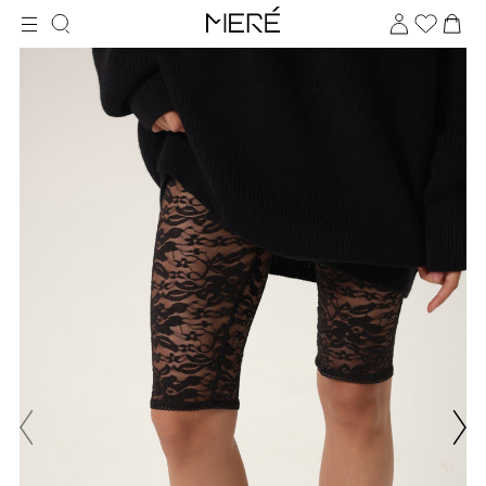
Для клиентов всех банков
Разбейте
оплату
на части
без переплат
График платежей
Сегодня
25
%