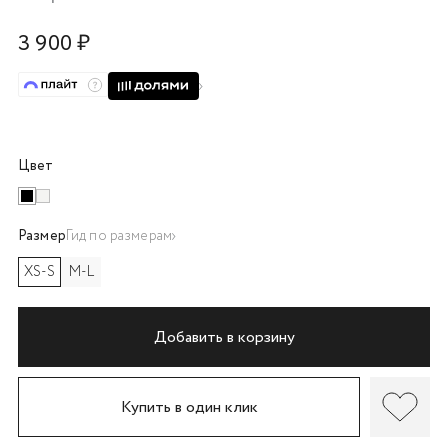
об оплате Плайтом
3 900 ₽
Остались вопросы?
25
8 800 302-02-51
Цвет
plait.ru
раз в 2
недели
Размер
Гид по размерам
XS-S
M-L
Добавить в корзину
Купить в один клик