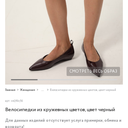
Добавляйте товары
в корзину
Оплачивайте сегодня только
25
% картой любого банка
Получайте товар
выбранный способом
СМОТРЕТЬ ВЕСЬ ОБРАЗ
Оставшиеся
75
% будут
Главная
Женщинам
...
Велосипедки из кружевных цветов, цвет черный
списываться
с вашей карты
по
25
%
каждые 2 недели
арт.
vel/4kr/bl
Велосипедки из кружевных цветов, цвет черный
Для данных изделий отсутствует услуга примерки, обмена и
Подробнее
возврата!