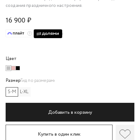
создания праздничного настроения.
об оплате Плайтом
16 900 ₽
Остались вопросы?
25
8 800 302-02-51
plait.ru
раз в 2
Цвет
недели
Размер
Гид по размерам
S-M
L-XL
Добавить в корзину
Купить в один клик