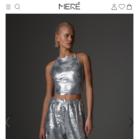
Для клиентов всех банков
Разбейте
оплату
на части
без переплат
График платежей
Сегодня
25
%