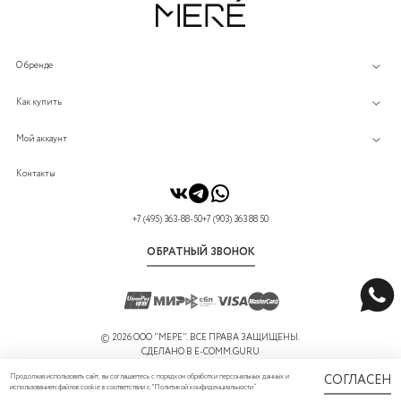
О бренде
Как купить
Мой аккаунт
Контакты
+7 (495) 363-88-50
+7 (903) 363 88 50
ОБРАТНЫЙ ЗВОНОК
©
2026 ООО "МЕРЕ". ВСЕ ПРАВА ЗАЩИЩЕНЫ.
СДЕЛАНО В
E-COMM.GURU
Продолжая использовать сайт, вы соглашаетесь с порядком обработки персональных данных и
СОГЛАСЕН
использованием файлов cookie в соответствии с "
Политикой конфиденциальности
”