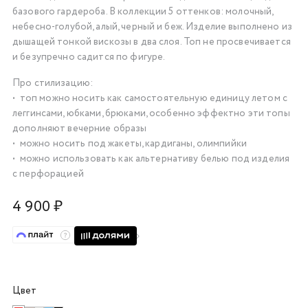
базового гардероба. В коллекции 5 оттенков: молочный,
об оплате Плайтом
небесно-голубой, алый, черный и беж. Изделие выполнено из
дышащей тонкой вискозы в два слоя. Топ не просвечивается
и безупречно садится по фигуре.
Про стилизацию:
Остались вопросы?
25
•⁠ ⁠топ можно носить как самостоятельную единицу летом с
8 800 302-02-51
леггинсами, юбками, брюками, особенно эффектно эти топы
plait.ru
раз в 2
дополняют вечерние образы
недели
•⁠ ⁠можно носить под жакеты, кардиганы, олимпийки
•⁠ ⁠можно использовать как альтернативу белью под изделия
с перфорацией
4 900 ₽
Цвет