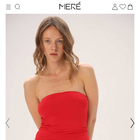
Для клиентов всех банков
Разбейте
оплату
на части
без переплат
График платежей
Сегодня
25
%