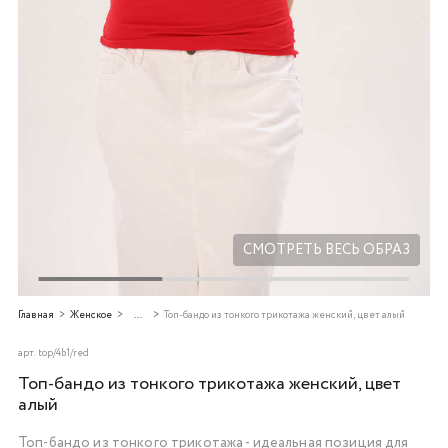
Добавляйте товары
в корзину
Оплачивайте сегодня только
25
% картой любого банка
Получайте товар
выбранный способом
СМОТРЕТЬ ВЕСЬ ОБРАЗ
Оставшиеся
75
% будут
Главная
Женское
...
Топ-бандо из тонкого трикотажа женский, цвет алый
списываться
с вашей карты
по
25
%
каждые 2 недели
арт.
top/4b1/red
Топ-бандо из тонкого трикотажа женский, цвет
алый
Топ-бандо из тонкого трикотажа - идеальная позиция для
Подробнее