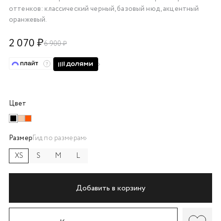
оттенков: классический черный, базовый нюд, акцентный
об оплате Плайтом
оранжевый.
2 070 ₽
6 900 ₽
Остались вопросы?
25
8 800 302-02-51
plait.ru
раз в 2
недели
Цвет
Размер
Гид по размерам
XS
S
M
L
Добавить в корзину