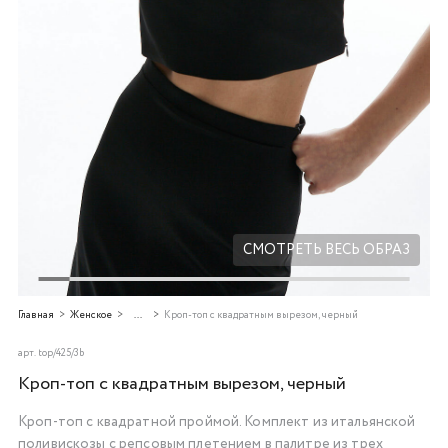
Добавляйте товары
в корзину
Оплачивайте сегодня только
25
% картой любого банка
Получайте товар
выбранный способом
СМОТРЕТЬ ВЕСЬ ОБРАЗ
Оставшиеся
75
% будут
Главная
Женское
...
Кроп-топ с квадратным вырезом, черный
списываться
с вашей карты
по
25
%
каждые 2 недели
арт.
top/425/3b
Кроп-топ с квадратным вырезом, черный
Кроп-топ с квадратной проймой. Комплект из итальянской
Подробнее
поливискозы с репсовым плетением в палитре из трех