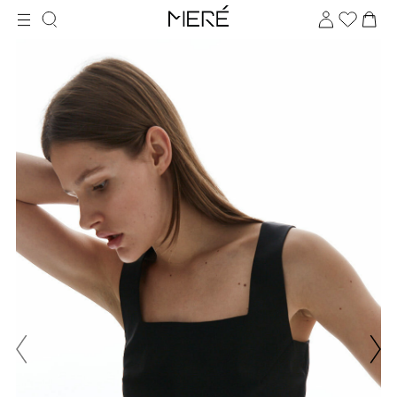
Для клиентов всех банков
Разбейте
оплату
на части
без переплат
График платежей
Сегодня
25
%