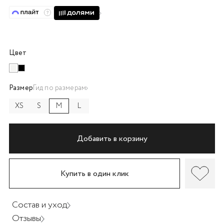
об оплате Плайтом
Цвет
Остались вопросы?
25
8 800 302-02-51
plait.ru
Размер
Гид по размерам
раз в 2
недели
XS
S
M
L
Добавить в корзину
Купить в один клик
Состав и уход
Отзывы