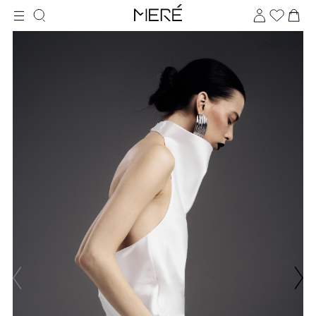
LIMITED
Для клиентов всех банков
Разбейте
оплату
на части
без переплат
График платежей
Сегодня
25
%