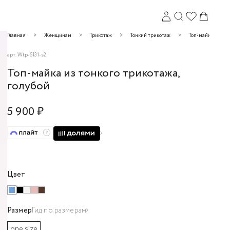
Главная
Женщинам
Трикотаж
Тонкий трикотаж
Топ-майки
арт.
Wtp-5131-s2
Топ-майка из тонкого трикотажа,
голубой
5 900 ₽
Закрыть
Цвет
Размер
Гид по размерам
one size