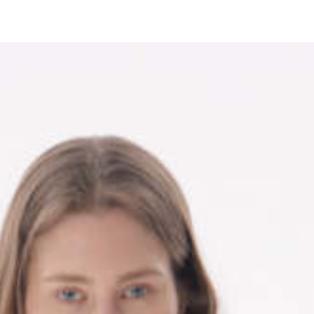
Для клиентов всех банков
азбейте
оплату
а части
без переплат