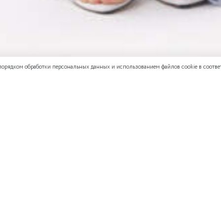
 порядком обработки персональных данных и использованием файлов cookie в соответ
СМОТРЕТЬ ВЕСЬ ОБРАЗ
ОБРАЗ
не оставлял
оза, 5% спандекс
ONE
SIZE
92
98