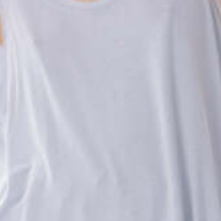
Оставшиеся
75
% будут
списываться
с вашей карты
по
25
%
каждые 2 недели
Подробнее
об оплате Плайтом
25
раз в 2
Остались вопросы?
недели
8 800 302-02-51
plait.ru