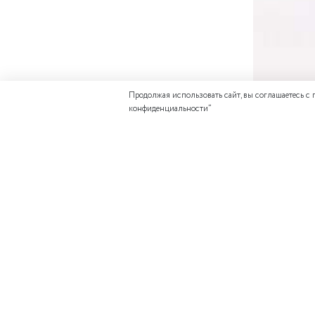
Продолжая использовать сайт, вы соглашаетесь с
конфиденциальности
”
ДОПОЛНИТЕ 
Отзывов еще никто 
Состав: 95% виск
Размер
Написать отзыв
Обхват
груди, см
Обхват
талии, см