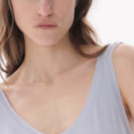
График платежей
Сегодня
25
%
Добавляйте товары
в корзину
Оплачивайте сегодня только
25
% картой любого банка
Получайте товар
выбранный способом