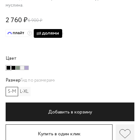
муслина.
об оплате Плайтом
2 760 ₽
6 900 ₽
Остались вопросы?
25
8 800 302-02-51
plait.ru
раз в 2
Цвет
недели
Размер
Гид по размерам
S-M
L-XL
Добавить в корзину
Купить в один клик