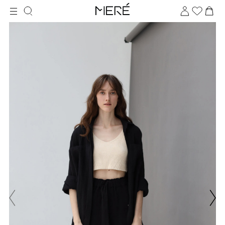
Для клиентов всех банков
Разбейте
оплату
на части
без переплат
График платежей
Сегодня
25
%