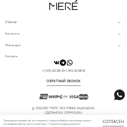
О бренде
Как купить
Мой аккаунт
Контакты
+7 (495) 363-88-50
+7 (903) 363 88 50
ОБРАТНЫЙ ЗВОНОК
©
2026 ООО "МЕРЕ". ВСЕ ПРАВА ЗАЩИЩЕНЫ.
СДЕЛАНО В
E-COMM.GURU
Продолжая использовать сайт, вы соглашаетесь с порядком обработки персональных данных и
СОГЛАСЕН
использованием файлов cookie в соответствии с "
Политикой конфиденциальности
”