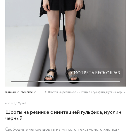
Добавляйте товары
в корзину
Оплачивайте сегодня только
25
% картой любого банка
Получайте товар
выбранный способом
СМОТРЕТЬ ВЕСЬ ОБРАЗ
Оставшиеся
75
% будут
Главная
Женское
...
Шорты на резинке с имитацией гульфика, муслин черный
списываться
с вашей карты
по
25
%
каждые 2 недели
арт.
sht/126/m01
Шорты на резинке с имитацией гульфика, муслин
черный
Свободные легкие шорты из мягкого текстурного хлопка -
Подробнее