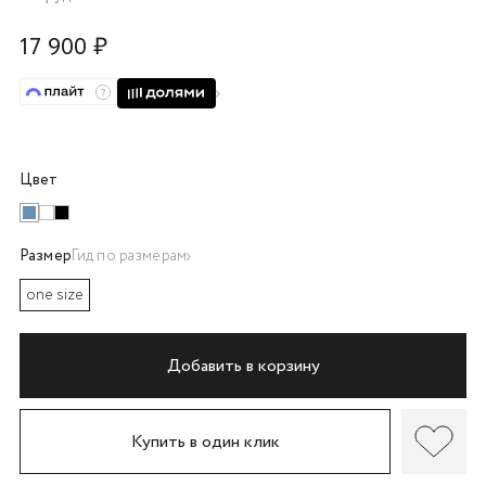
об оплате Плайтом
17 900 ₽
Остались вопросы?
25
8 800 302-02-51
Цвет
plait.ru
раз в 2
недели
Размер
Гид по размерам
one size
Добавить в корзину
Купить в один клик