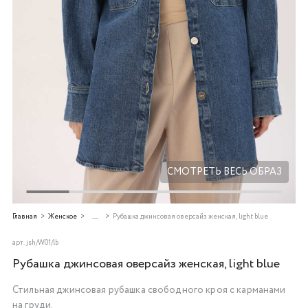
Добавляйте товары
в корзину
Оплачивайте сегодня только
25
% картой любого банка
Получайте товар
выбранный способом
СМОТРЕТЬ ВЕСЬ ОБРАЗ
Оставшиеся
75
% будут
Главная
Женское
...
Рубашка джинсовая оверсайз женская, light blue
списываться
с вашей карты
по
25
%
каждые 2 недели
арт.
jsh/W01/lb
Рубашка джинсовая оверсайз женская, light blue
Стильная джинсовая рубашка свободного кроя с карманами
Подробнее
на груди.