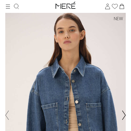
NEW
Для клиентов всех банков
Разбейте
оплату
на части
без переплат
График платежей
Сегодня
25
%