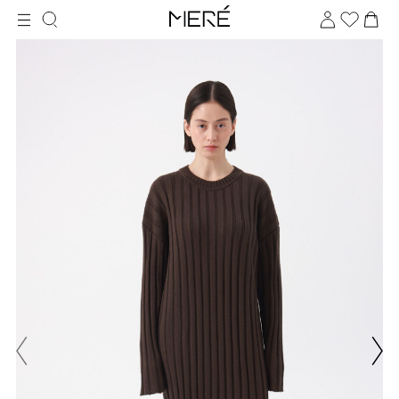
Для клиентов всех банков
Разбейте
оплату
на части
без переплат
График платежей
Сегодня
25
%