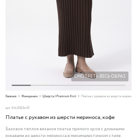
Добавляйте товары
в корзину
Оплачивайте сегодня только
25
% картой любого банка
Получайте товар
выбранный способом
СМОТРЕТЬ ВЕСЬ ОБРАЗ
Оставшиеся
75
% будут
Главная
Женщинам
Шерсть | Premium Knit
Платье с рукавом из шерсти мериноса,
списываться
с вашей карты
по
25
%
каждые 2 недели
арт.
Kdr/202/kn10
Платье с рукавом из шерсти мериноса, кофе
Базовое теплое вязаное платье прямого кроя с длинными
Подробнее
рукавами из шерсти мериноса в минималистичном стиле.