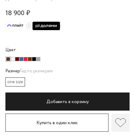
об оплате Плайтом
18 900 ₽
Остались вопросы?
25
8 800 302-02-51
Цвет
plait.ru
раз в 2
недели
Размер
Гид по размерам
one size
Добавить в корзину
Купить в один клик