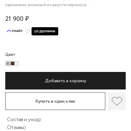
карманами, вязанный из шерсти мериноса.
об оплате Плайтом
21 900 ₽
Остались вопросы?
25
8 800 302-02-51
plait.ru
раз в 2
Цвет
недели
Добавить в корзину
Купить в один клик
Состав и уход
Отзывы