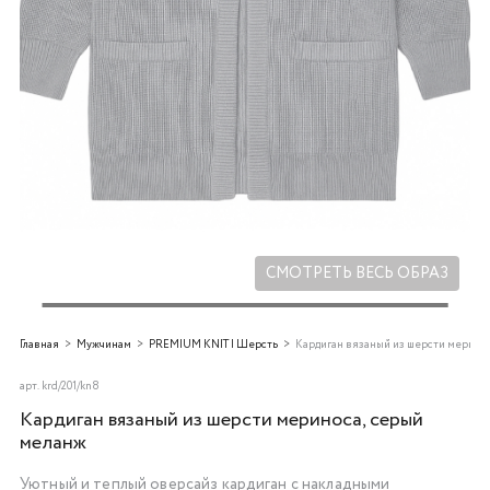
Добавляйте товары
в корзину
Оплачивайте сегодня только
25
% картой любого банка
Получайте товар
выбранный способом
СМОТРЕТЬ ВЕСЬ ОБРАЗ
Оставшиеся
75
% будут
Главная
Мужчинам
PREMIUM KNIT | Шерсть
Кардиган вязаный из шерсти мерино
списываться
с вашей карты
по
25
%
каждые 2 недели
арт.
krd/201/kn8
Кардиган вязаный из шерсти мериноса, серый
меланж
Уютный и теплый оверсайз кардиган с накладными
Подробнее