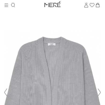
Для клиентов всех банков
Разбейте
оплату
на части
без переплат
График платежей
Сегодня
25
%