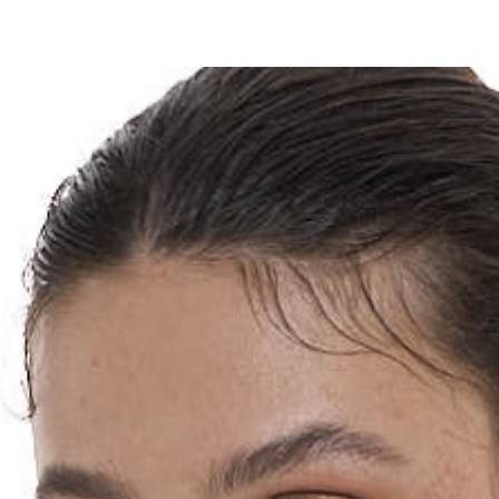
Для клиентов всех банков
азбейте
оплату
а части
без переплат