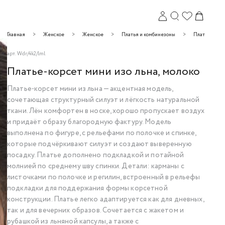
Главная
Женское
Женское
Платья и комбинезоны
Платья
арт.
Wdr/4k2/lml
Платье-корсет мини изо льна, молоко
Платье-корсет мини из льна — акцентная модель,
сочетающая структурный силуэт и лёгкость натуральной
ткани. Лён комфортен в носке, хорошо пропускает воздух
и придаёт образу благородную фактуру. Модель
Закрыть
выполнена по фигуре, с рельефами по полочке и спинке,
которые подчёркивают силуэт и создают выверенную
посадку. Платье дополнено подкладкой и потайной
молнией по среднему шву спинки. Детали: карманы с
листочками по полочке и регилин, встроенный в рельефы
подкладки для поддержания формы корсетной
конструкции. Платье легко адаптируется как для дневных,
так и для вечерних образов. Сочетается с жакетом и
рубашкой из льняной капсулы, а также с