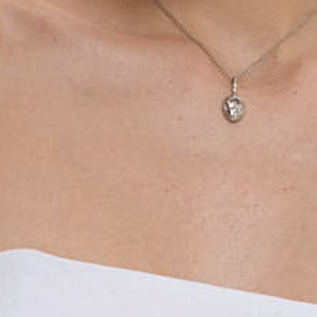
Оставшиеся
75
% будут
списываться
с вашей карты
по
25
%
каждые 2 недели
Подробнее
об оплате Плайтом
25
раз в 2
Остались вопросы?
недели
8 800 302-02-51
plait.ru