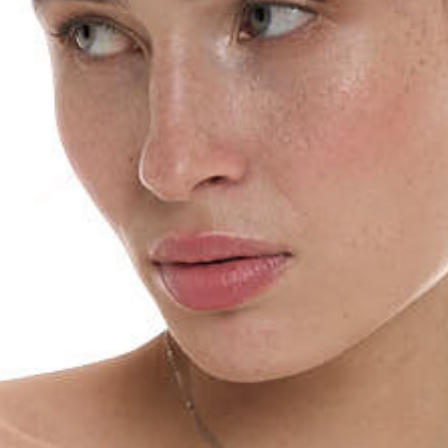
График платежей
Сегодня
25
%
Добавляйте товары
в корзину
Оплачивайте сегодня только
25
% картой любого банка
Получайте товар
выбранный способом