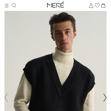
Для клиентов всех банков
Разбейте
оплату
на части
без переплат
График платежей
Сегодня
25
%