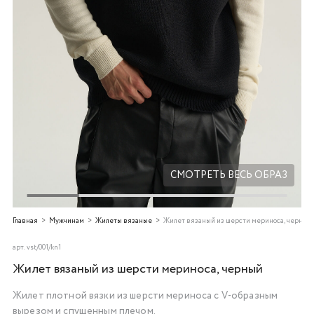
Добавляйте товары
в корзину
Оплачивайте сегодня только
25
% картой любого банка
Получайте товар
выбранный способом
СМОТРЕТЬ ВЕСЬ ОБРАЗ
Оставшиеся
75
% будут
Главная
Мужчинам
Жилеты вязаные
Жилет вязаный из шерсти мериноса, черный
списываться
с вашей карты
по
25
%
каждые 2 недели
арт.
vst/001/kn1
Жилет вязаный из шерсти мериноса, черный
Жилет плотной вязки из шерсти мериноса с V-образным
Подробнее
вырезом и спущенным плечом.