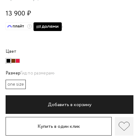
об оплате Плайтом
13 900 ₽
Остались вопросы?
25
8 800 302-02-51
Цвет
plait.ru
раз в 2
недели
Размер
Гид по размерам
one size
Добавить в корзину
Купить в один клик