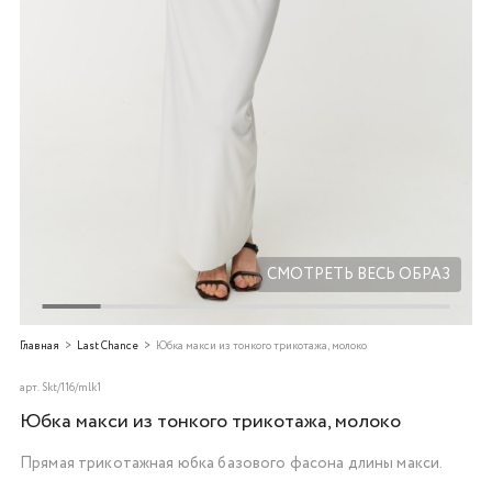
Добавляйте товары
в корзину
Оплачивайте сегодня только
25
% картой любого банка
Получайте товар
выбранный способом
СМОТРЕТЬ ВЕСЬ ОБРАЗ
Оставшиеся
75
% будут
Главная
Last Chance
Юбка макси из тонкого трикотажа, молоко
списываться
с вашей карты
по
25
%
каждые 2 недели
арт.
Skt/116/mlk1
Юбка макси из тонкого трикотажа, молоко
Прямая трикотажная юбка базового фасона длины макси.
Подробнее