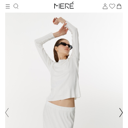
Для клиентов всех банков
Разбейте
оплату
на части
без переплат
График платежей
Сегодня
25
%