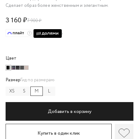
Сделает образ более женственным и элегантным.
об оплате Плайтом
3 160 ₽
7 900 ₽
Остались вопросы?
25
8 800 302-02-51
plait.ru
раз в 2
Цвет
недели
Размер
Гид по размерам
XS
S
M
L
Добавить в корзину
Купить в один клик