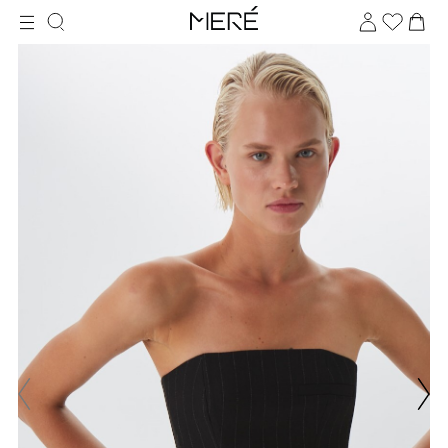
Для клиентов всех банков
Разбейте
оплату
на части
без переплат
График платежей
Сегодня
25
%