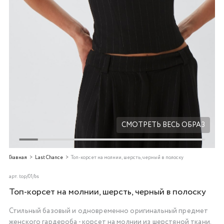
Добавляйте товары
в корзину
Оплачивайте сегодня только
25
% картой любого банка
Получайте товар
выбранный способом
СМОТРЕТЬ ВЕСЬ ОБРАЗ
Оставшиеся
75
% будут
Главная
Last Chance
Топ-корсет на молнии, шерсть, черный в полоску
списываться
с вашей карты
по
25
%
каждые 2 недели
арт.
top/01/bs
Топ-корсет на молнии, шерсть, черный в полоску
Стильный базовый и одновременно оригинальный предмет
Подробнее
женского гардероба - корсет на молнии из шерстяной ткани.