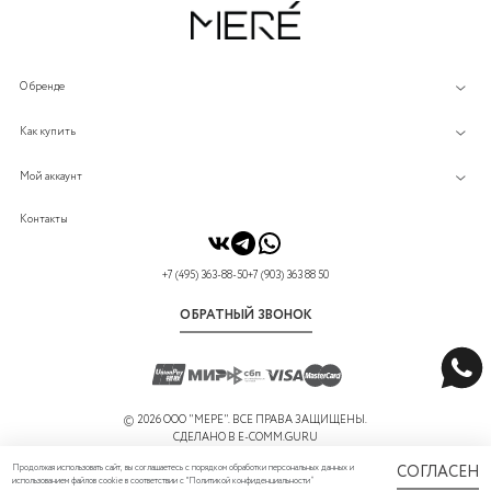
О бренде
Как купить
Мой аккаунт
Контакты
+7 (495) 363-88-50
+7 (903) 363 88 50
ОБРАТНЫЙ ЗВОНОК
©
2026 ООО "МЕРЕ". ВСЕ ПРАВА ЗАЩИЩЕНЫ.
СДЕЛАНО В
E-COMM.GURU
Продолжая использовать сайт, вы соглашаетесь с порядком обработки персональных данных и
СОГЛАСЕН
использованием файлов cookie в соответствии с "
Политикой конфиденциальности
”