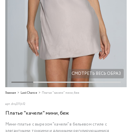
Добавляйте товары
в корзину
Оплачивайте сегодня только
25
% картой любого банка
Получайте товар
выбранный способом
СМОТРЕТЬ ВЕСЬ ОБРАЗ
Оставшиеся
75
% будут
Главная
Last Chance
Платье "качели" мини, беж
списываться
с вашей карты
по
25
%
каждые 2 недели
арт.
drs/211/v12
Платье "качели" мини, беж
Мини-платье с вырезом "качели" в бельевом стиле с
Подробнее
элегантными тонкими и длинными регулирующимися