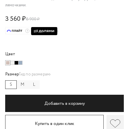
лямочками.
об оплате Плайтом
3 560 ₽
8 900 ₽
Остались вопросы?
25
8 800 302-02-51
plait.ru
раз в 2
Цвет
недели
Размер
Гид по размерам
S
M
L
Добавить в корзину
Купить в один клик