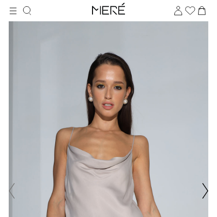
Для клиентов всех банков
Разбейте
оплату
на части
без переплат
График платежей
Сегодня
25
%