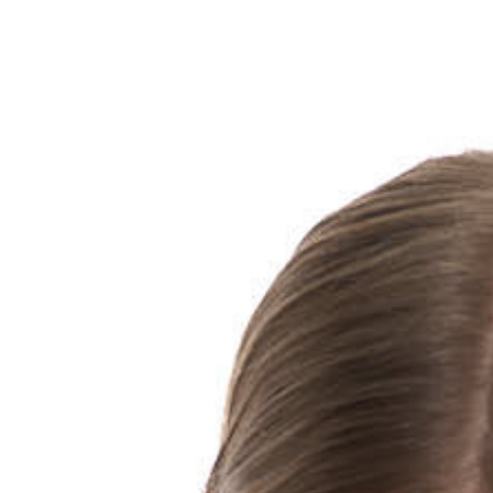
Для клиентов всех банков
азбейте
оплату
а части
без переплат