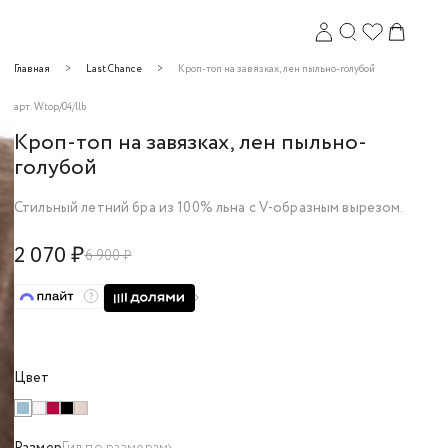
Главная
Last Chance
Кроп-топ на завязках, лен пыльно-голубой
арт.
Wtop/04/llb
Кроп-топ на завязках, лен пыльно-
голубой
Стильный летний бра из 100% льна с V-образным вырезом.
2 070 ₽
Закрыть
6 900 ₽
Цвет
Размер
Гид по размерам