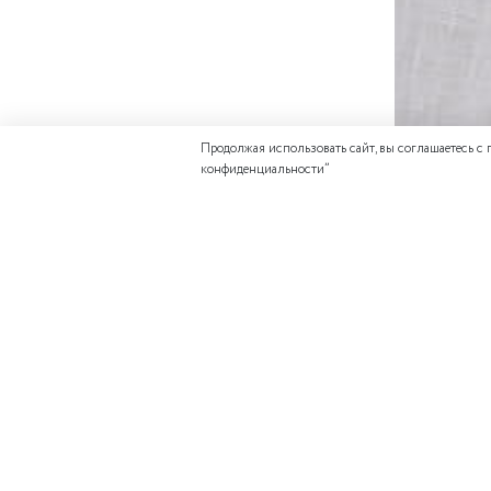
Продолжая использовать сайт, вы соглашаетесь с
конфиденциальности
”
ДОПОЛНИТЕ 
Отзывов еще никто 
Состав верха: 100%
Состав подкладки: 
Написать отзыв
Цвета:
молоко