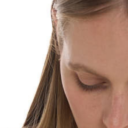
График платежей
Сегодня
25
%
Добавляйте товары
в корзину
Оплачивайте сегодня только
25
% картой любого банка
Получайте товар
выбранный способом