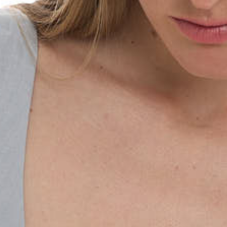
Оставшиеся
75
% будут
списываться
с вашей карты
по
25
%
каждые 2 недели
Подробнее
об оплате Плайтом
25
раз в 2
Остались вопросы?
недели
8 800 302-02-51
plait.ru