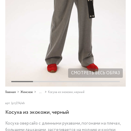
Добавляйте товары
в корзину
Оплачивайте сегодня только
25
% картой любого банка
Получайте товар
выбранный способом
СМОТРЕТЬ ВЕСЬ ОБРАЗ
Оставшиеся
75
% будут
Главная
Женское
...
Косуха из экокожи, черный
списываться
с вашей карты
по
25
%
каждые 2 недели
арт.
ljct/214/eb
Косуха из экокожи, черный
Косуха оверсайз с длинными рукавами, погонами на плечах,
Подробнее
большими лацканами, застегивается на молнию и кнопки.