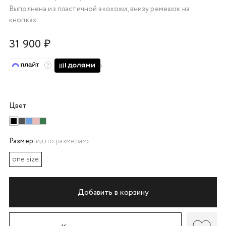
Выполнена из пластичной экокожи, внизу ремешок на
об оплате Плайтом
кнопках.
31 900 ₽
Остались вопросы?
25
8 800 302-02-51
plait.ru
раз в 2
недели
Цвет
Размер
Гид по размерам
one size
Добавить в корзину