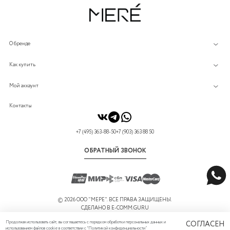
О бренде
Как купить
Мой аккаунт
Контакты
+7 (495) 363-88-50
+7 (903) 363 88 50
ОБРАТНЫЙ ЗВОНОК
©
2026 ООО "МЕРЕ". ВСЕ ПРАВА ЗАЩИЩЕНЫ.
СДЕЛАНО В
E-COMM.GURU
Продолжая использовать сайт, вы соглашаетесь с порядком обработки персональных данных и
СОГЛАСЕН
использованием файлов cookie в соответствии с "
Политикой конфиденциальности
”