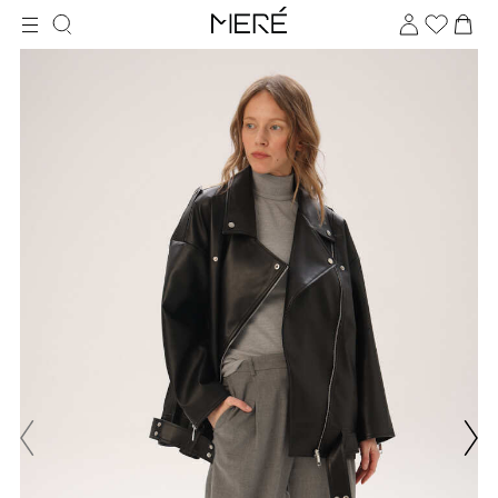
Для клиентов всех банков
Разбейте
оплату
на части
без переплат
График платежей
Сегодня
25
%