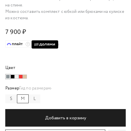
на спине.
об оплате Плайтом
Можно составить комплект с юбкой или брюками на кулиске
из костюма.
7 900 ₽
Остались вопросы?
25
8 800 302-02-51
plait.ru
раз в 2
недели
Цвет
Размер
Гид по размерам
S
M
L
Добавить в корзину