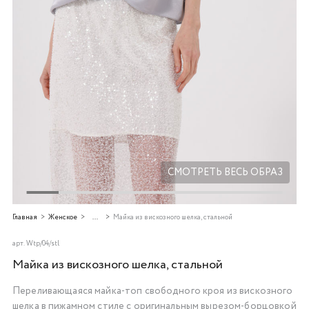
Добавляйте товары
в корзину
Оплачивайте сегодня только
25
% картой любого банка
Получайте товар
выбранный способом
СМОТРЕТЬ ВЕСЬ ОБРАЗ
Оставшиеся
75
% будут
Главная
Женское
...
Майка из вискозного шелка, стальной
списываться
с вашей карты
по
25
%
каждые 2 недели
арт.
Wtp/04/stl
Майка из вискозного шелка, стальной
Переливающаяся майка-топ свободного кроя из вискозного
Подробнее
шелка в пижамном стиле с оригинальным вырезом-борцовкой