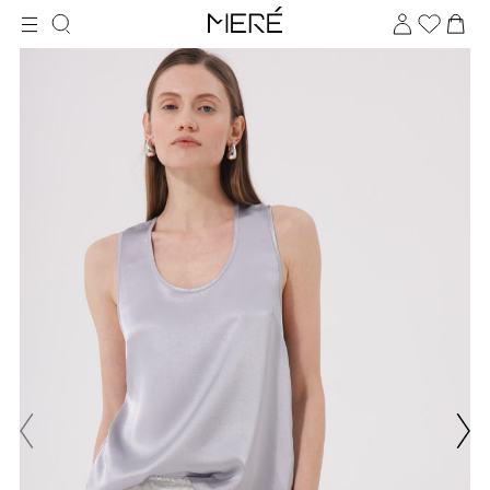
Для клиентов всех банков
Разбейте
оплату
на части
без переплат
График платежей
Сегодня
25
%