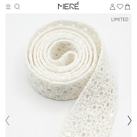
LIMITED
Для клиентов всех банков
Разбейте
оплату
на части
без переплат
График платежей
Сегодня
25
%