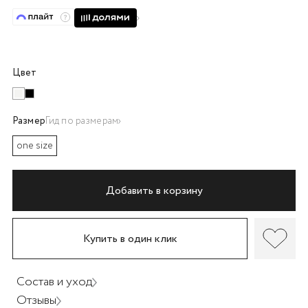
об оплате Плайтом
Цвет
Остались вопросы?
25
8 800 302-02-51
plait.ru
Размер
Гид по размерам
раз в 2
недели
one size
Добавить в корзину
Купить в один клик
Состав и уход
Отзывы