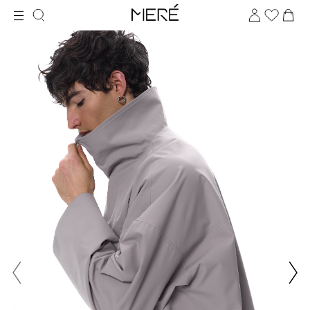
Для клиентов всех банков
Разбейте
оплату
на части
без переплат
График платежей
Сегодня
25
%