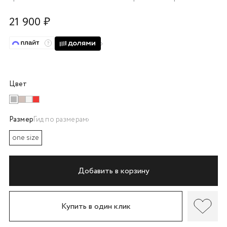
об оплате Плайтом
21 900 ₽
Остались вопросы?
25
8 800 302-02-51
Цвет
plait.ru
раз в 2
недели
Размер
Гид по размерам
one size
Добавить в корзину
Купить в один клик