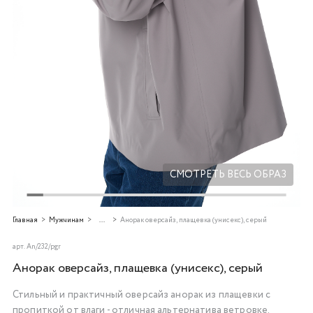
Добавляйте товары
в корзину
Оплачивайте сегодня только
25
% картой любого банка
Получайте товар
выбранный способом
СМОТРЕТЬ ВЕСЬ ОБРАЗ
Оставшиеся
75
% будут
Главная
Мужчинам
...
Анорак оверсайз, плащевка (унисекс), серый
списываться
с вашей карты
по
25
%
каждые 2 недели
арт.
An/232/pgr
Анорак оверсайз, плащевка (унисекс), серый
Стильный и практичный оверсайз анорак из плащевки
с
Подробнее
пропиткой от влаги
- отличная альтернатива ветровке.